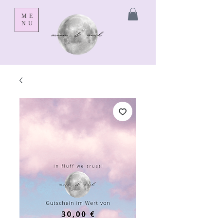
ME
NU