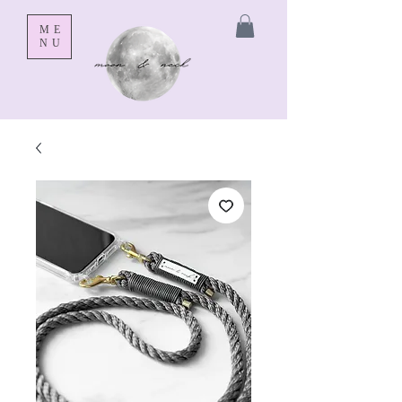
ME
NU