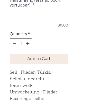
Halsumfang (erst ab 35cm
verfügbar)
*
0/500
Quantity
*
Add to Cart
Seil : Flieder, Türkis,
hellblau gedreht
Baumwolle
Umwickelung : Flieder
Beschläge : silber